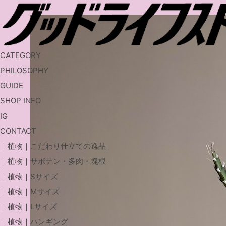
CATEGORY
PHILOSOPHY
GUIDE
SHOP INFO
IG
CONTACT
｜植物｜こだわり仕立ての逸品
｜植物｜サボテン・多肉・塊根
｜植物｜Sサイズ
｜植物｜Mサイズ
｜植物｜Lサイズ
｜植物｜ハンギング