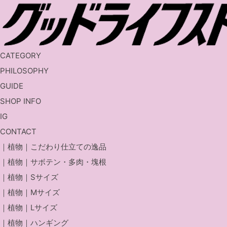
Home
花瓶
CATEGORY
｜植物｜こだわり仕立ての逸品
PHILOSOPHY
｜植物｜サボテン・多肉・塊根
GUIDE
｜植物｜Sサイズ
SHOP INFO
｜植物｜Mサイズ
IG
｜植物｜Lサイズ
CONTACT
｜植物｜ハンギング
｜植物｜こだわり仕立ての逸品
園芸用品
｜植物｜サボテン・多肉・塊根
花瓶
｜植物｜Sサイズ
食器
｜植物｜Mサイズ
ホームアクセサリー
｜植物｜Lサイズ
オリジナルグッズ
｜植物｜ハンギング
ギフトラッピング対象