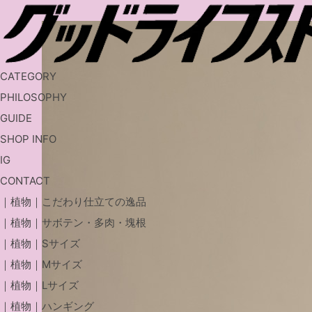
CATEGORY
PHILOSOPHY
GUIDE
SHOP INFO
IG
CONTACT
｜植物｜こだわり仕立ての逸品
｜植物｜サボテン・多肉・塊根
｜植物｜Sサイズ
｜植物｜Mサイズ
｜植物｜Lサイズ
｜植物｜ハンギング