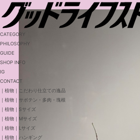
CATEGORY
PHILOSOPHY
GUIDE
SHOP INFO
IG
CONTACT
｜植物｜こだわり仕立ての逸品
｜植物｜サボテン・多肉・塊根
｜植物｜Sサイズ
｜植物｜Mサイズ
｜植物｜Lサイズ
｜植物｜ハンギング